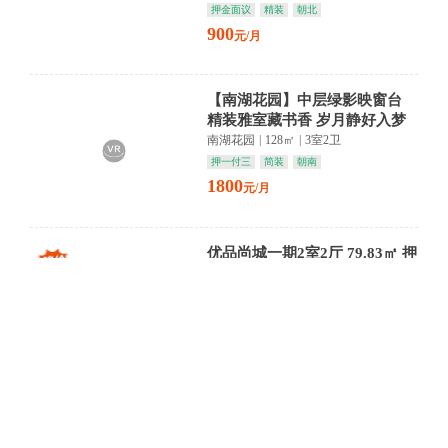
押金面议
精装
朝北
900
元/月
【南湖花园】中层绿影映窗台
精装雅室藏书香 岁月静好入梦
来
南湖花园
|
128㎡
|
3室2卫
押一付三
简装
朝南
1800
元/月
优品尚城一期2室2厅 79.83㎡ 押
一付三
优品尚城一期
|
80㎡
|
2室1卫
押一付三
豪装
朝南
1700
元/月
壹品湾精装三房阳光充足南北通
透
壹品湾
|
111㎡
|
3室2卫