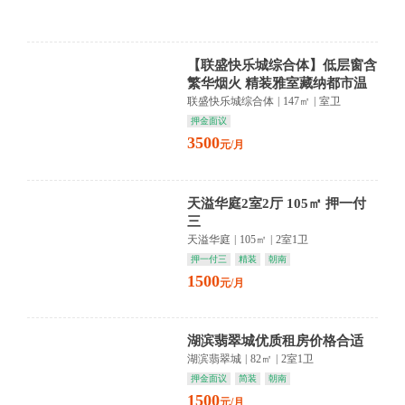
【联盛快乐城综合体】低层窗含
繁华烟火 精装雅室藏纳都市温
情
联盛快乐城综合体
|
147㎡
|
室卫
押金面议
3500
元/月
天溢华庭2室2厅 105㎡ 押一付
三
天溢华庭
|
105㎡
|
2室1卫
押一付三
精装
朝南
1500
元/月
湖滨翡翠城优质租房价格合适
湖滨翡翠城
|
82㎡
|
2室1卫
押金面议
简装
朝南
1500
元/月