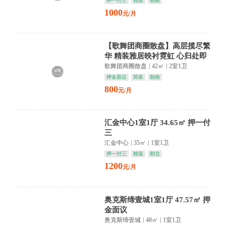
押一付三
精装
朝南
1000
元/月
【歌舞团商圈散盘】高层揽尽繁
华 精装雅居映衬霓虹 心归处即
是诗
歌舞团商圈散盘
|
42㎡
|
2室1卫
押金面议
简装
朝南
800
元/月
汇金中心1室1厅 34.65㎡ 押一付
三
汇金中心
|
35㎡
|
1室1卫
押一付三
精装
朝北
1200
元/月
奥克斯缔壹城1室1厅 47.57㎡ 押
金面议
奥克斯缔壹城
|
48㎡
|
1室1卫