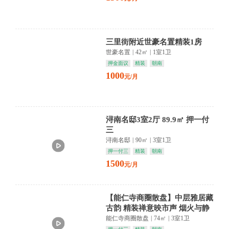
三里街附近世豪名置精装1房
世豪名置
|
42㎡
|
1室1卫
押金面议
精装
朝南
1000
元/月
浔南名邸3室2厅 89.9㎡ 押一付
三
浔南名邸
|
90㎡
|
3室1卫
押一付三
精装
朝南
1500
元/月
【能仁寺商圈散盘】中层雅居藏
古韵 精装禅意映市声 烟火与静
谧共生
能仁寺商圈散盘
|
74㎡
|
3室1卫