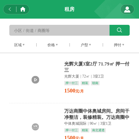
租房
区域
价格
户型
押付
光辉大厦3室2厅 71.79㎡ 押一付
三
光辉大厦
|
72㎡
|
3室2卫
押一付三
精装
朝南
1500
元/月
万达商圈中体奥城房间。房间干
净整洁，装修精装。万达商圈中
体奥城国际小区环境好房间
中体奥城国际
|
90㎡
|
3室1卫
押一付三
精装
南北通透
1500
元/月