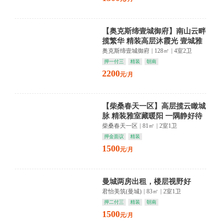
【奥克斯缔壹城御府】南山云畔
揽繁华 精装高层沐霞光 壹城雅
境藏风华
奥克斯缔壹城御府
|
128㎡
|
4室2卫
押一付三
精装
朝南
2200
元/月
【柴桑春天一区】高层揽云瞰城
脉 精装雅室藏暖阳 一隅静好待
归人
柴桑春天一区
|
81㎡
|
2室1卫
押金面议
精装
1500
元/月
曼城两房出租，楼层视野好
君怡美筑(曼城)
|
83㎡
|
2室1卫
押二付三
精装
朝南
1500
元/月