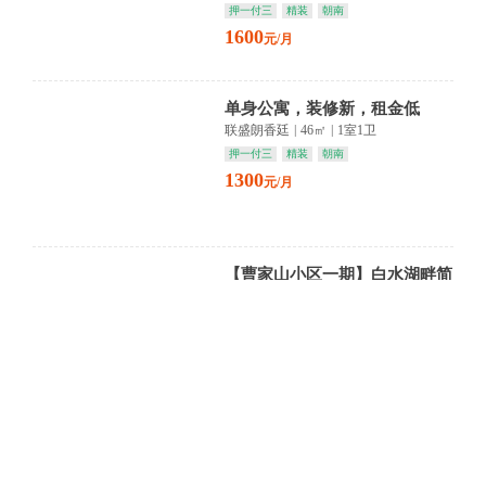
押一付三
精装
朝南
1600
元/月
单身公寓，装修新，租金低
联盛朗香廷
|
46㎡
|
1室1卫
押一付三
精装
朝南
1300
元/月
【曹家山小区一期】白水湖畔简
装雅居 五层静享绿意 都市中的
悠然时光
曹家山小区一期
|
100㎡
|
2室1卫
押三付一
简装
朝南
800
元/月
【二中教师宿舍】浔阳区书香环
绕 精装雅居五层静 二中商圈生
活悠然
二中教师宿舍
|
62㎡
|
2室1卫