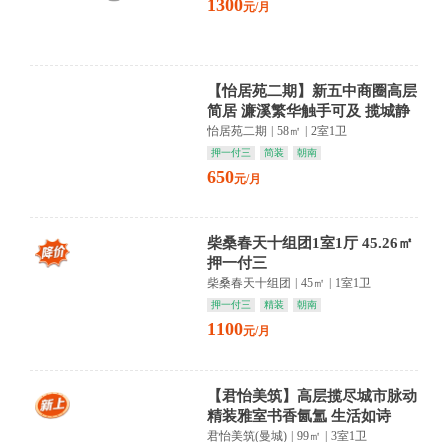
1300
元/月
【怡居苑二期】新五中商圈高层
简居 濂溪繁华触手可及 揽城静
享自在时光
怡居苑二期
|
58㎡
|
2室1卫
押一付三
简装
朝南
650
元/月
柴桑春天十组团1室1厅 45.26㎡
押一付三
柴桑春天十组团
|
45㎡
|
1室1卫
押一付三
精装
朝南
1100
元/月
【君怡美筑】高层揽尽城市脉动
精装雅室书香氤氲 生活如诗
君怡美筑(曼城)
|
99㎡
|
3室1卫