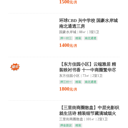
1500
元/月
环球CBD 兴中学校 国豪水岸城
南北通透三房
国豪水岸城
|
88㎡
|
3室1卫
押一付三
精装
南北通透
1400
元/月
【东方佳园小区】云端雅居 精
装映衬书香 十一中商圈繁华尽
揽
东方佳园小区
|
73㎡
|
2室1卫
押三付一
精装
南北通透
1800
元/月
【三里街商圈散盘】中层光影织
就生活诗 精装细节藏满城烟火
归家即心安
三里街商圈散盘
|
101㎡
|
2室1卫
押金面议
精装