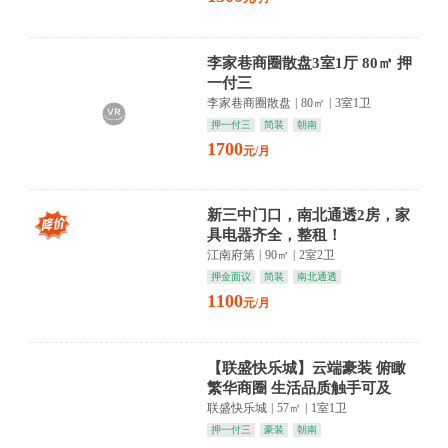
李家巷商圈散盘3室1厅 80㎡ 押
一付三
李家巷商圈散盘
|
80㎡
|
3室1卫
押一付三
简装
朝南
1700
元/月
新三中门口，南北通透2房，家
具电器齐全，整租！
江南府第
|
90㎡
|
2室2卫
押金面议
简装
南北通透
1100
元/月
【联盛快乐城】云端豪装 俯瞰
繁华商圈 生活品质触手可及
联盛快乐城
|
57㎡
|
1室1卫
押一付三
豪装
朝南