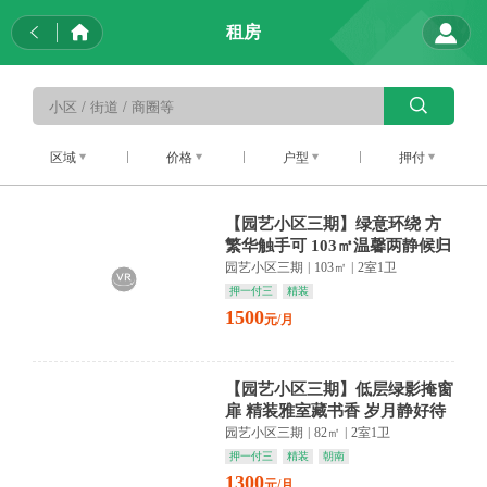
租房
区域
价格
户型
押付
【园艺小区三期】绿意环绕 方
繁华触手可 103㎡温馨两静候归
家
园艺小区三期
|
103㎡
|
2室1卫
押一付三
精装
1500
元/月
【园艺小区三期】低层绿影掩窗
扉 精装雅室藏书香 岁月静好待
君归
园艺小区三期
|
82㎡
|
2室1卫
押一付三
精装
朝南
1300
元/月