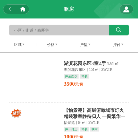
租房
区域
价格
户型
押付
湖滨花园东区3室2厅 151㎡
湖滨花园东区
|
151㎡
|
3室2卫
押金面议
精装
3500
元/月
【怡景苑】高层俯瞰城市灯火
精装雅室静待归人 一窗繁华一
室安
怡景苑
|
64㎡
|
2室1卫
押一付三
精装
朝南
1000
元/月