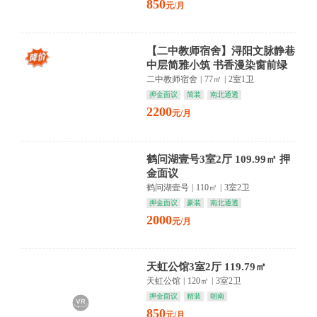
850
元/月
【二中教师宿舍】浔阳文脉静巷
中层简雅小筑 书香漫染窗前绿
意
二中教师宿舍
|
77㎡
|
2室1卫
押金面议
简装
南北通透
2200
元/月
鹤问湖壹号3室2厅 109.99㎡ 押
金面议
鹤问湖壹号
|
110㎡
|
3室2卫
押金面议
豪装
南北通透
2000
元/月
天虹公馆3室2厅 119.79㎡
天虹公馆
|
120㎡
|
3室2卫
押金面议
精装
朝南
850
元/月