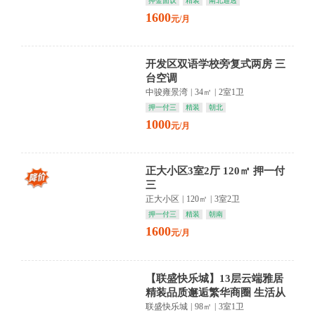
押金面议
精装
南北通透
1600
元/月
开发区双语学校旁复式两房 三
台空调
中骏雍景湾
|
34㎡
|
2室1卫
押一付三
精装
朝北
1000
元/月
正大小区3室2厅 120㎡ 押一付
三
正大小区
|
120㎡
|
3室2卫
押一付三
精装
朝南
1600
元/月
【联盛快乐城】13层云端雅居
精装品质邂逅繁华商圈 生活从
此从容优雅
联盛快乐城
|
98㎡
|
3室1卫