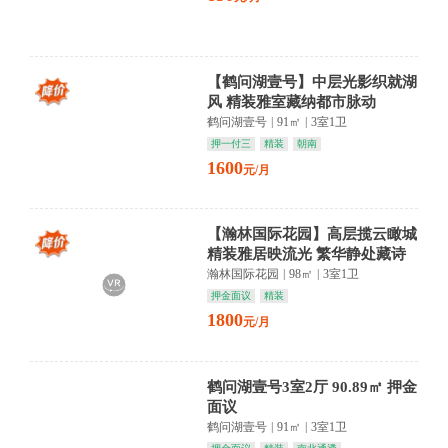
【鹤问湖壹号】中层光影织就湖
风 精装雅室藏纳都市脉动
鹤问湖壹号
|
91㎡
|
3室1卫
押一付三
精装
朝南
1600
元/月
【瀚林国际花园】高层揽云瞰城
精装雅居映流光 繁华静处藏诗
行
瀚林国际花园
|
98㎡
|
3室1卫
押金面议
精装
1800
元/月
鹤问湖壹号3室2厅 90.89㎡ 押金
面议
鹤问湖壹号
|
91㎡
|
3室1卫