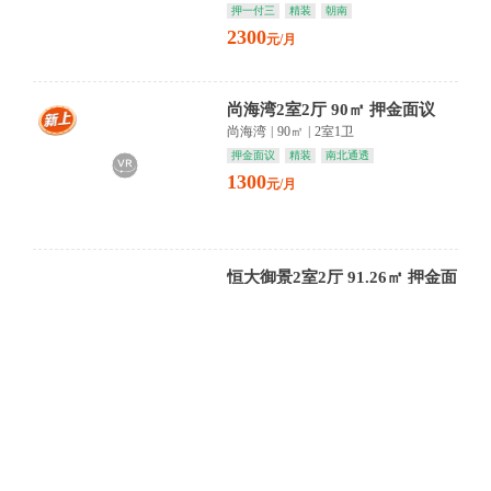
押一付三
精装
朝南
2300
元/月
尚海湾2室2厅 90㎡ 押金面议
尚海湾
|
90㎡
|
2室1卫
押金面议
精装
南北通透
1300
元/月
恒大御景2室2厅 91.26㎡ 押金面
议
恒大御景
|
91㎡
|
2室1卫
押金面议
精装
朝南
1400
元/月
新湖庐山国际4室2厅 167.5㎡ 押
一付三
新湖庐山国际
|
168㎡
|
4室2卫