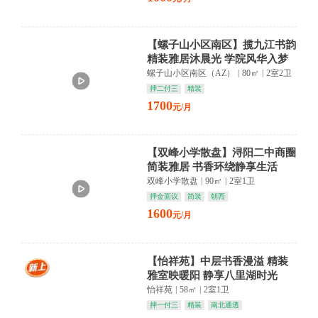
【螺子山小区南区】揽九江书韵
精装雅居沐晨光 学院风华入梦
来
螺子山小区南区（AZ）
|
80㎡
|
2室2卫
押二付三
精装
1700
元/月
【双峰小学散盘】浔阳二中商圈
简装雅居 书香环绕静享生活
双峰小学散盘
|
90㎡
|
2室1卫
押金面议
简装
朝西
1600
元/月
【怡祥苑】中层书香漫溢 精装
雅室映暖阳 静享八里湖时光
怡祥苑
|
58㎡
|
2室1卫
押一付三
精装
南北通透