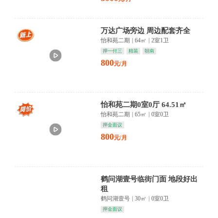
万达广场旁边 周边配套齐全
怡和苑二期
|
64㎡
|
2室1卫
押一付三
精装
朝南
800
元/月
怡和苑二期0室0厅 64.51㎡
怡和苑二期
|
65㎡
|
0室0卫
押金面议
800
元/月
鹤问湖壹号临街门面 地段好出
租
鹤问湖壹号
|
30㎡
|
0室0卫
押金面议