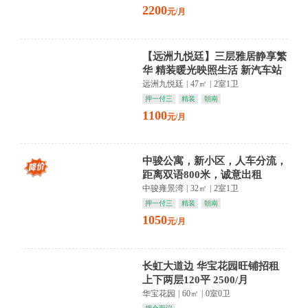
2200
元/月
【远洲九悦廷】三层雅居静享繁
华 精装暖光映照生活 新汽车站
商圈便捷随行
远洲九悦廷
|
47㎡
|
2室1卫
押一付三
精装
朝南
1100
元/月
中骏公寓，新小区，人车分流，
距离双语800米，诚意出租
中骏雍景湾
|
32㎡
|
2室1卫
押一付三
精装
朝南
1050
元/月
长虹大道边 华宝花园旺铺招租
上下两层120平 2500/月
华宝花园
|
60㎡
|
0室0卫