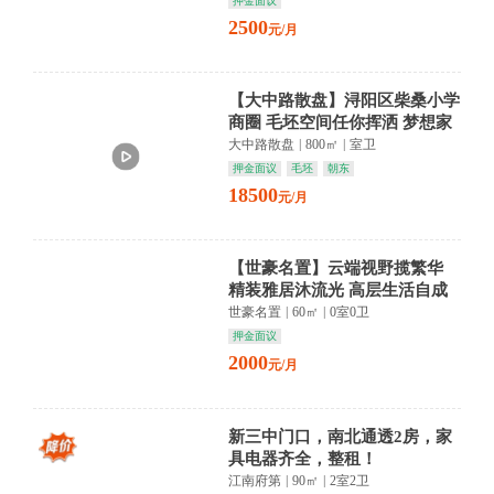
押金面议
2500
元/月
【大中路散盘】浔阳区柴桑小学
商圈 毛坯空间任你挥洒 梦想家
从这里启航
大中路散盘
|
800㎡
|
室卫
押金面议
毛坯
朝东
18500
元/月
【世豪名置】云端视野揽繁华
精装雅居沐流光 高层生活自成
诗
世豪名置
|
60㎡
|
0室0卫
押金面议
2000
元/月
新三中门口，南北通透2房，家
具电器齐全，整租！
江南府第
|
90㎡
|
2室2卫