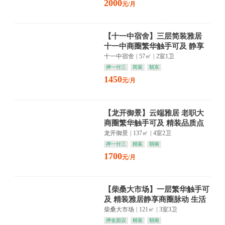
2000
元/月
【十一中宿舍】三层简装雅居
十一中商圈繁华触手可及 静享
都市慢生活
十一中宿舍
|
57㎡
|
2室1卫
押一付三
简装
朝东
1450
元/月
【龙开御景】云端雅居 老职大
商圈繁华触手可及 精装品质点
亮生活
龙开御景
|
137㎡
|
4室2卫
押一付三
精装
朝南
1700
元/月
【柴桑大市场】一层繁华触手可
及 精装雅居静享商圈脉动 生活
从此从容优雅
柴桑大市场
|
121㎡
|
3室3卫
押金面议
精装
朝南