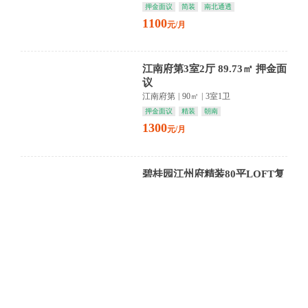
押金面议
简装
南北通透
1100
元/月
江南府第3室2厅 89.73㎡ 押金面
议
江南府第
|
90㎡
|
3室1卫
押金面议
精装
朝南
1300
元/月
碧桂园江州府精装80平LOFT复
式公寓 拎包入住
碧桂园江州府
|
40㎡
|
1室1卫
押一付三
精装
朝南
1100
元/月
国豪水岸城4室2厅 173.61㎡ 押
一付三
国豪水岸城
|
174㎡
|
4室2卫