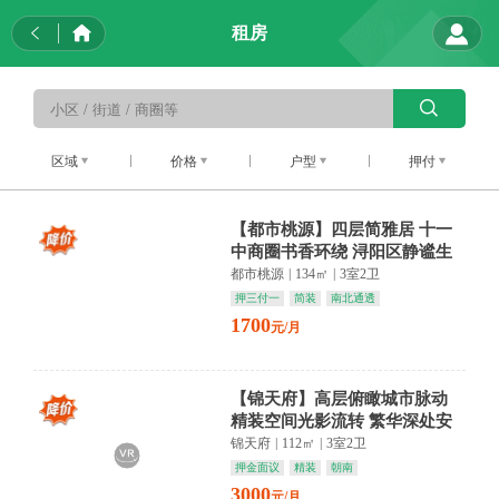
租房
区域
价格
户型
押付
【都市桃源】四层简雅居 十一
中商圈书香环绕 浔阳区静谧生
活悄然绽放
都市桃源
|
134㎡
|
3室2卫
押三付一
简装
南北通透
1700
元/月
【锦天府】高层俯瞰城市脉动
精装空间光影流转 繁华深处安
放身心
锦天府
|
112㎡
|
3室2卫
押金面议
精装
朝南
3000
元/月