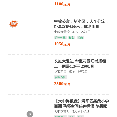
1100
元/月
中骏公寓，新小区，人车分流，
距离双语800米，诚意出租
中骏雍景湾
|
32㎡
|
2室1卫
押一付三
精装
朝南
1050
元/月
长虹大道边 华宝花园旺铺招租
上下两层120平 2500/月
华宝花园
|
60㎡
|
0室0卫
押金面议
2500
元/月
【大中路散盘】浔阳区柴桑小学
商圈 毛坯空间任你挥洒 梦想家
从这里启航
大中路散盘
|
800㎡
|
室卫