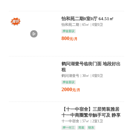
怡和苑二期0室0厅 64.51㎡
怡和苑二期
|
65㎡
|
0室0卫
押金面议
800
元/月
鹤问湖壹号临街门面 地段好出
租
鹤问湖壹号
|
30㎡
|
0室0卫
押金面议
2000
元/月
【十一中宿舍】三层简装雅居
十一中商圈繁华触手可及 静享
都市慢生活
十一中宿舍
|
57㎡
|
2室1卫
押一付三
简装
朝东