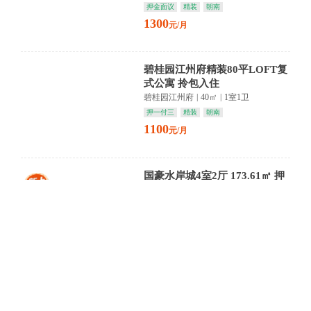
押金面议
精装
朝南
1300
元/月
碧桂园江州府精装80平LOFT复
式公寓 拎包入住
碧桂园江州府
|
40㎡
|
1室1卫
押一付三
精装
朝南
1100
元/月
国豪水岸城4室2厅 173.61㎡ 押
一付三
国豪水岸城
|
174㎡
|
4室2卫
押一付三
精装
南北通透
2200
元/月
怡嘉苑2室2厅 68㎡ 押三付一
怡嘉苑
|
68㎡
|
2室1卫
押三付一
精装
朝南