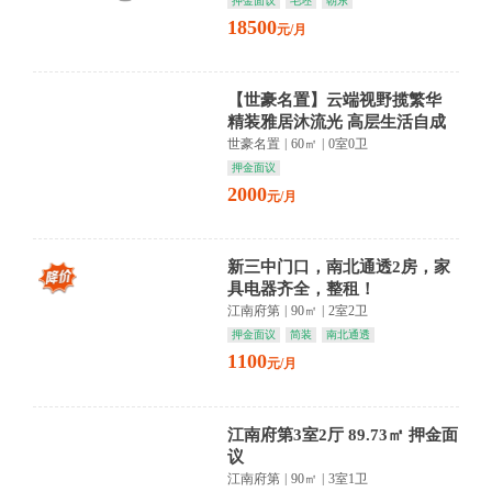
押金面议
毛坯
朝东
18500
元/月
【世豪名置】云端视野揽繁华
精装雅居沐流光 高层生活自成
诗
世豪名置
|
60㎡
|
0室0卫
押金面议
2000
元/月
新三中门口，南北通透2房，家
具电器齐全，整租！
江南府第
|
90㎡
|
2室2卫
押金面议
简装
南北通透
1100
元/月
江南府第3室2厅 89.73㎡ 押金面
议
江南府第
|
90㎡
|
3室1卫