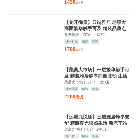
1450
元/月
【龙开御景】云端雅居 老职大
商圈繁华触手可及 精装品质点
亮生活
龙开御景
|
137㎡
|
4室2卫
押一付三
精装
朝南
1700
元/月
【柴桑大市场】一层繁华触手可
及 精装雅居静享商圈脉动 生活
从此从容优雅
柴桑大市场
|
121㎡
|
3室3卫
押金面议
精装
朝南
2200
元/月
【远洲九悦廷】三层雅居静享繁
华 精装暖光映照生活 新汽车站
商圈便捷随行
远洲九悦廷
|
47㎡
|
2室1卫
押一付三
精装
朝南