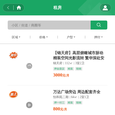
租房
区域
价格
户型
押付
【锦天府】高层俯瞰城市脉动
精装空间光影流转 繁华深处安
放身心
锦天府
|
112㎡
|
3室2卫
押金面议
精装
朝南
3000
元/月
万达广场旁边 周边配套齐全
怡和苑二期
|
64㎡
|
2室1卫
押一付三
精装
朝南
800
元/月