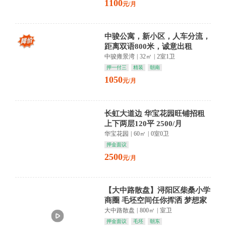
1100
元/月
中骏公寓，新小区，人车分流，
距离双语800米，诚意出租
中骏雍景湾
|
32㎡
|
2室1卫
押一付三
精装
朝南
1050
元/月
长虹大道边 华宝花园旺铺招租
上下两层120平 2500/月
华宝花园
|
60㎡
|
0室0卫
押金面议
2500
元/月
【大中路散盘】浔阳区柴桑小学
商圈 毛坯空间任你挥洒 梦想家
从这里启航
大中路散盘
|
800㎡
|
室卫
押金面议
毛坯
朝东