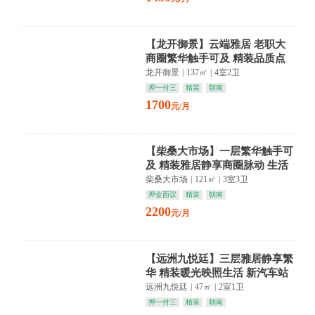
【龙开御景】云端雅居 老职大
商圈繁华触手可及 精装品质点
亮生活
龙开御景
|
137㎡
|
4室2卫
押一付三
精装
朝南
1700
元/月
【柴桑大市场】一层繁华触手可
及 精装雅居静享商圈脉动 生活
从此从容优雅
柴桑大市场
|
121㎡
|
3室3卫
押金面议
精装
朝南
2200
元/月
【远洲九悦廷】三层雅居静享繁
华 精装暖光映照生活 新汽车站
商圈便捷随行
远洲九悦廷
|
47㎡
|
2室1卫
押一付三
精装
朝南