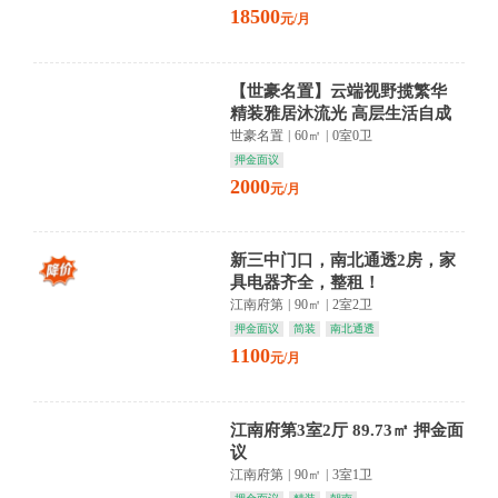
18500
元/月
【世豪名置】云端视野揽繁华
精装雅居沐流光 高层生活自成
诗
世豪名置
|
60㎡
|
0室0卫
押金面议
2000
元/月
新三中门口，南北通透2房，家
具电器齐全，整租！
江南府第
|
90㎡
|
2室2卫
押金面议
简装
南北通透
1100
元/月
江南府第3室2厅 89.73㎡ 押金面
议
江南府第
|
90㎡
|
3室1卫