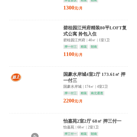
押金面议
精装
朝南
1300
元/月
碧桂园江州府精装80平LOFT复
式公寓 拎包入住
碧桂园江州府
|
40㎡
|
1室1卫
押一付三
精装
朝南
1100
元/月
国豪水岸城4室2厅 173.61㎡ 押
一付三
国豪水岸城
|
174㎡
|
4室2卫
押一付三
精装
南北通透
2200
元/月
怡嘉苑2室2厅 68㎡ 押三付一
怡嘉苑
|
68㎡
|
2室1卫
押三付一
精装
朝南