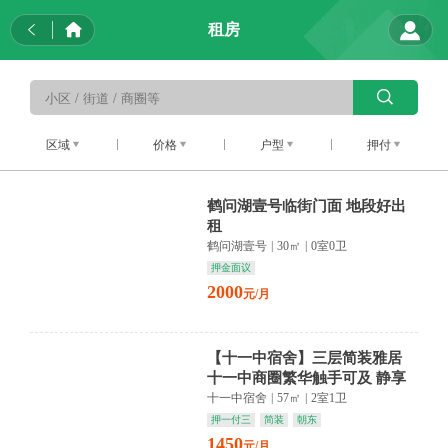
租房
区域
价格
户型
押付
鹤问湖壹号临街门面 地段好出
租
鹤问湖壹号
|
30㎡
|
0室0卫
押金面议
2000
元/月
【十一中宿舍】三层简装雅居
十一中商圈繁华触手可及 静享
都市慢生活
十一中宿舍
|
57㎡
|
2室1卫
押一付三
简装
朝东
1450
元/月