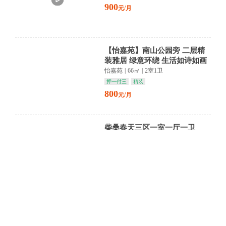
900
元/月
【怡嘉苑】南山公园旁 二层精
装雅居 绿意环绕 生活如诗如画
怡嘉苑
|
66㎡
|
2室1卫
押一付三
精装
800
元/月
柴桑春天三区一室一厅一卫
柴桑春天十组团
|
45㎡
|
1室1卫
押金面议
精装
朝南
1200
元/月
正规两房 90平米 出行便利
沿浔小区A区
|
90㎡
|
2室1卫
押三付一
简装
朝南