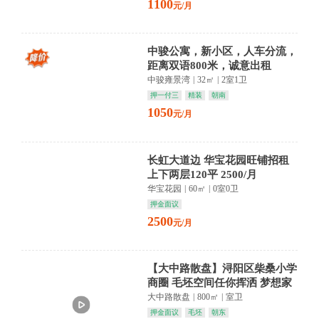
1100
元/月
中骏公寓，新小区，人车分流，
距离双语800米，诚意出租
中骏雍景湾
|
32㎡
|
2室1卫
押一付三
精装
朝南
1050
元/月
长虹大道边 华宝花园旺铺招租
上下两层120平 2500/月
华宝花园
|
60㎡
|
0室0卫
押金面议
2500
元/月
【大中路散盘】浔阳区柴桑小学
商圈 毛坯空间任你挥洒 梦想家
从这里启航
大中路散盘
|
800㎡
|
室卫
押金面议
毛坯
朝东