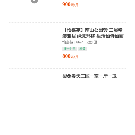
900
元/月
【怡嘉苑】南山公园旁 二层精
装雅居 绿意环绕 生活如诗如画
怡嘉苑
|
66㎡
|
2室1卫
押一付三
精装
800
元/月
柴桑春天三区一室一厅一卫
柴桑春天十组团
|
45㎡
|
1室1卫
押金面议
精装
朝南
1200
元/月
正规两房 90平米 出行便利
沿浔小区A区
|
90㎡
|
2室1卫
押三付一
简装
朝南