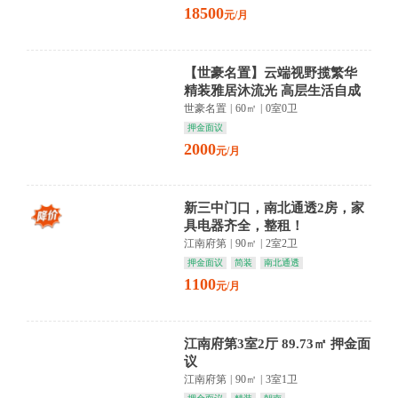
18500
元/月
【世豪名置】云端视野揽繁华
精装雅居沐流光 高层生活自成
诗
世豪名置
|
60㎡
|
0室0卫
押金面议
2000
元/月
新三中门口，南北通透2房，家
具电器齐全，整租！
江南府第
|
90㎡
|
2室2卫
押金面议
简装
南北通透
1100
元/月
江南府第3室2厅 89.73㎡ 押金面
议
江南府第
|
90㎡
|
3室1卫