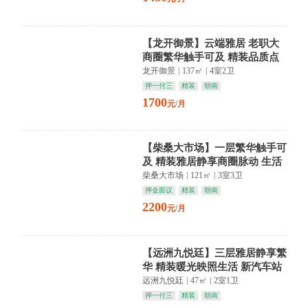
【龙开御景】云端雅居 老职大
商圈繁华触手可及 精装品质点
亮生活
龙开御景
|
137㎡
|
4室2卫
押一付三
精装
朝南
1700
元/月
【柴桑大市场】一层繁华触手可
及 精装雅居静享商圈脉动 生活
从此从容优雅
柴桑大市场
|
121㎡
|
3室3卫
押金面议
精装
朝南
2200
元/月
【远洲九悦廷】三层雅居静享繁
华 精装暖光映照生活 新汽车站
商圈便捷随行
远洲九悦廷
|
47㎡
|
2室1卫
押一付三
精装
朝南