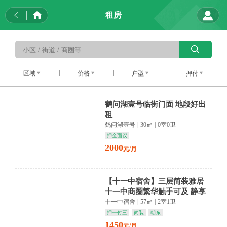
租房
区域
价格
户型
押付
鹤问湖壹号临街门面 地段好出
租
鹤问湖壹号
|
30㎡
|
0室0卫
押金面议
2000
元/月
【十一中宿舍】三层简装雅居
十一中商圈繁华触手可及 静享
都市慢生活
十一中宿舍
|
57㎡
|
2室1卫
押一付三
简装
朝东
1450
元/月