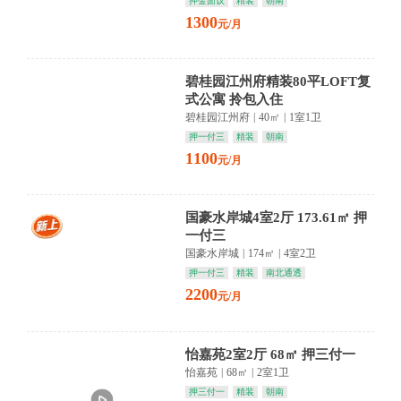
押金面议
精装
朝南
1300
元/月
碧桂园江州府精装80平LOFT复
式公寓 拎包入住
碧桂园江州府
|
40㎡
|
1室1卫
押一付三
精装
朝南
1100
元/月
国豪水岸城4室2厅 173.61㎡ 押
一付三
国豪水岸城
|
174㎡
|
4室2卫
押一付三
精装
南北通透
2200
元/月
怡嘉苑2室2厅 68㎡ 押三付一
怡嘉苑
|
68㎡
|
2室1卫
押三付一
精装
朝南