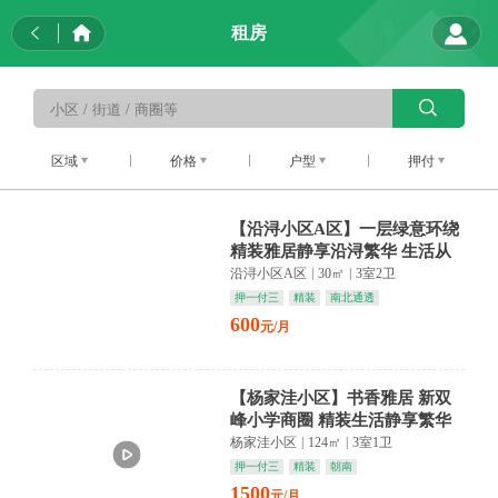
租房
区域
价格
户型
押付
【沿浔小区A区】一层绿意环绕
精装雅居静享沿浔繁华 生活从
容如诗
沿浔小区A区
|
30㎡
|
3室2卫
押一付三
精装
南北通透
600
元/月
【杨家洼小区】书香雅居 新双
峰小学商圈 精装生活静享繁华
杨家洼小区
|
124㎡
|
3室1卫
押一付三
精装
朝南
1500
元/月