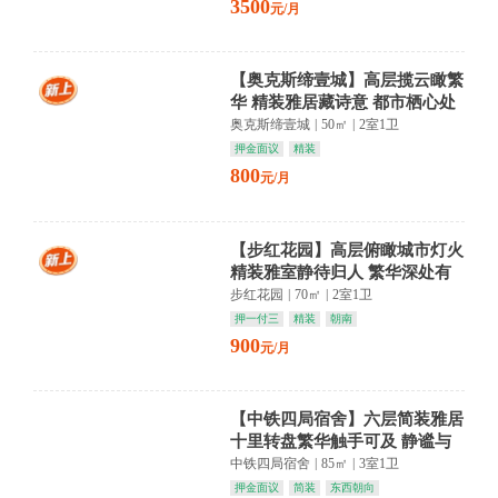
3500
元/月
【奥克斯缔壹城】高层揽云瞰繁
华 精装雅居藏诗意 都市栖心处
奥克斯缔壹城
|
50㎡
|
2室1卫
押金面议
精装
800
元/月
【步红花园】高层俯瞰城市灯火
精装雅室静待归人 繁华深处有
清欢
步红花园
|
70㎡
|
2室1卫
押一付三
精装
朝南
900
元/月
【中铁四局宿舍】六层简装雅居
十里转盘繁华触手可及 静谧与
便利共融
中铁四局宿舍
|
85㎡
|
3室1卫
押金面议
简装
东西朝向