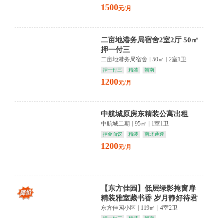
1500
元/月
二亩地港务局宿舍2室2厅 50㎡
押一付三
二亩地港务局宿舍
|
50㎡
|
2室1卫
押一付三
精装
朝南
1200
元/月
中航城原房东精装公寓出租
中航城二期
|
95㎡
|
1室1卫
押金面议
精装
南北通透
1200
元/月
【东方佳园】低层绿影掩窗扉
精装雅室藏书香 岁月静好待君
归
东方佳园小区
|
119㎡
|
4室2卫