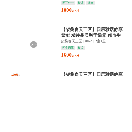
押三付一
精装
朝南
1800
元/月
【柴桑春天三区】四层雅居静享
繁华 精装品质融于绿意 都市生
活悠然启幕
柴桑春天三区
|
90㎡
|
2室1卫
押金面议
精装
1600
元/月
【柴桑春天三区】四层雅居静享
繁华 精装品质融汇生活 柴桑商
圈尽在咫尺
柴桑春天三区
|
90㎡
|
2室1卫
押一付三
精装
朝南
1600
元/月
【水利局宿舍】湖滨书香环绕
精装六层静享 城市繁华与静谧
交织
水利局宿舍
|
120㎡
|
4室1卫