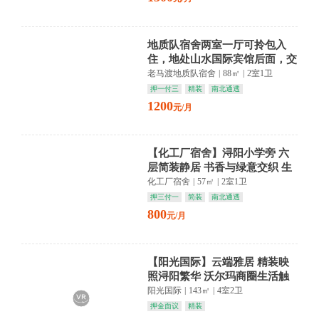
地质队宿舍两室一厅可拎包入
住，地处山水国际宾馆后面，交
通方便，生活配套设备全。
老马渡地质队宿舍
|
88㎡
|
2室1卫
押一付三
精装
南北通透
1200
元/月
【化工厂宿舍】浔阳小学旁 六
层简装静居 书香与绿意交织 生
活悠然自得
化工厂宿舍
|
57㎡
|
2室1卫
押三付一
简装
南北通透
800
元/月
【阳光国际】云端雅居 精装映
照浔阳繁华 沃尔玛商圈生活触
手可及
阳光国际
|
143㎡
|
4室2卫
押金面议
精装