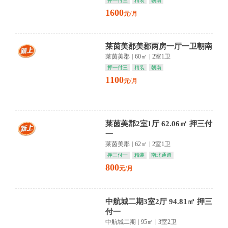
押一付三
精装
朝南
1600
元/月
莱茵美郡美郡两房一厅一卫朝南
莱茵美郡
|
60㎡
|
2室1卫
押一付三
精装
朝南
1100
元/月
莱茵美郡2室1厅 62.06㎡ 押三付
一
莱茵美郡
|
62㎡
|
2室1卫
押三付一
精装
南北通透
800
元/月
中航城二期3室2厅 94.81㎡ 押三
付一
中航城二期
|
95㎡
|
3室2卫