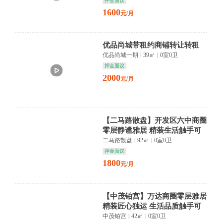
押金面议
1600
元/月
优品尚城带租约商铺转让转租
优品尚城一期
|
39㎡
|
0室0卫
押金面议
2000
元/月
【二马路散盘】开发区六中商圈
零层静谧雅居 精装生活触手可
及
二马路散盘
|
92㎡
|
0室0卫
押金面议
1800
元/月
【中茂铂宫】万达商圈零层雅居
精装匠心独运 生活品质触手可
及
中茂铂宫
|
42㎡
|
0室0卫