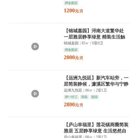
押金面议
1200
元/月
【锦城嘉园】浔南大道繁华处
一层雅居静享绿意 精装生活触
手可及
锦城嘉园
|
85㎡
|
0室0卫
押金面议
2000
元/月
【远洲九悦廷】新汽车站旁，一
层简装静候，濂溪区繁华与宁静
交织，生活从此从容。
远洲九悦廷
|
66㎡
|
2室1卫
押一付三
简装
朝东
2800
元/月
【庐山幸福里】莲花镇商圈简装
雅居 五层静享绿意 生活悠然自
得
庐山幸福里
|
88㎡
|
2室1卫