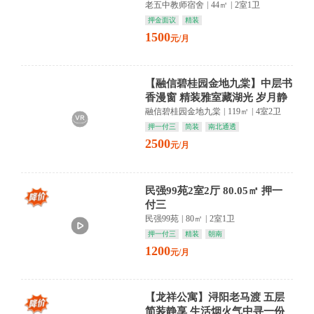
静享悠然时光
老五中教师宿舍
|
44㎡
|
2室1卫
押金面议
精装
1500
元/月
【融信碧桂园金地九棠】中层书
香漫窗 精装雅室藏湖光 岁月静
好入梦来
融信碧桂园金地九棠
|
119㎡
|
4室2卫
押一付三
简装
南北通透
2500
元/月
民强99苑2室2厅 80.05㎡ 押一
付三
民强99苑
|
80㎡
|
2室1卫
押一付三
精装
朝南
1200
元/月
【龙祥公寓】浔阳老马渡 五层
简装静享 生活烟火气中寻一份