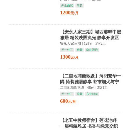
押金面议
简装
1200
元/月
【安永人家三期】城西港畔中层
雅居 精装映照流光 静享开发区
繁华诗意
安永人家三期
|
128㎡
|
3室2卫
押一付三
精装
南北通透
1300
元/月
【二亩地商圈散盘】浔阳繁华一
隅 简装雅居静享 都市烟火与宁
静交织
二亩地商圈散盘
|
68㎡
|
2室1卫
押一付三
简装
东北朝向
600
元/月
【老五中教师宿舍】莲花池畔
一层精装雅居 书香与绿意交织