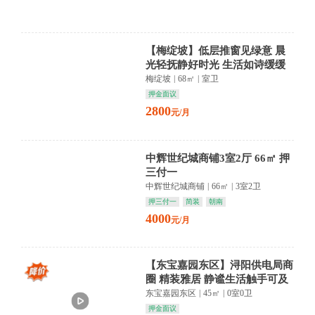
【梅绽坡】低层推窗见绿意 晨
光轻抚静好时光 生活如诗缓缓
流淌
梅绽坡
|
68㎡
|
室卫
押金面议
2800
元/月
中辉世纪城商铺3室2厅 66㎡ 押
三付一
中辉世纪城商铺
|
66㎡
|
3室2卫
押三付一
简装
朝南
4000
元/月
【东宝嘉园东区】浔阳供电局商
圈 精装雅居 静谧生活触手可及
东宝嘉园东区
|
45㎡
|
0室0卫
押金面议