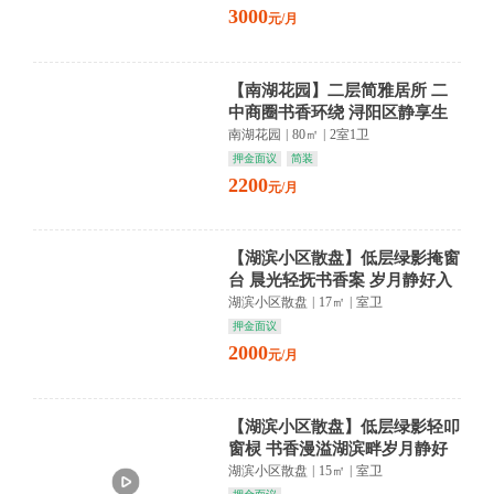
3000
元/月
【南湖花园】二层简雅居所 二
中商圈书香环绕 浔阳区静享生
活
南湖花园
|
80㎡
|
2室1卫
押金面议
简装
2200
元/月
【湖滨小区散盘】低层绿影掩窗
台 晨光轻抚书香案 岁月静好入
梦来
湖滨小区散盘
|
17㎡
|
室卫
押金面议
2000
元/月
【湖滨小区散盘】低层绿影轻叩
窗棂 书香漫溢湖滨畔岁月静好
入梦来
湖滨小区散盘
|
15㎡
|
室卫