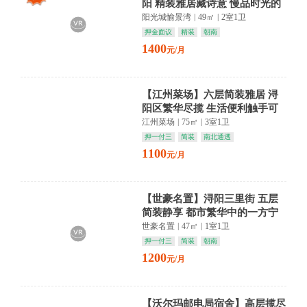
阳 精装雅居藏诗意 慢品时光的
温柔
阳光城愉景湾
|
49㎡
|
2室1卫
押金面议
精装
朝南
1400
元/月
【江州菜场】六层简装雅居 浔
阳区繁华尽揽 生活便利触手可
及
江州菜场
|
75㎡
|
3室1卫
押一付三
简装
南北通透
1100
元/月
【世豪名置】浔阳三里街 五层
简装静享 都市繁华中的一方宁
静
世豪名置
|
47㎡
|
1室1卫
押一付三
简装
朝南
1200
元/月
【沃尔玛邮电局宿舍】高层揽尽