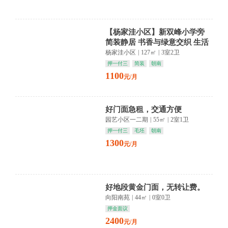
【杨家洼小区】新双峰小学旁
简装静居 书香与绿意交织 生活
悠然自得
杨家洼小区
|
127㎡
|
3室2卫
押一付三
简装
朝南
1100
元/月
好门面急租，交通方便
园艺小区一二期
|
55㎡
|
2室1卫
押一付三
毛坯
朝南
1300
元/月
好地段黄金门面，无转让费。
向阳南苑
|
44㎡
|
0室0卫
押金面议
2400
元/月