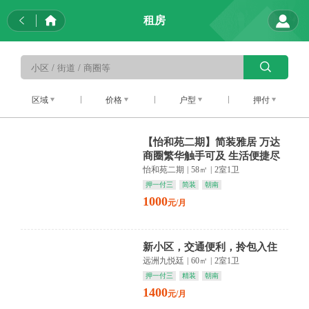
租房
区域
价格
户型
押付
【怡和苑二期】简装雅居 万达
商圈繁华触手可及 生活便捷尽
在掌握
怡和苑二期
|
58㎡
|
2室1卫
押一付三
简装
朝南
1000
元/月
新小区，交通便利，拎包入住
远洲九悦廷
|
60㎡
|
2室1卫
押一付三
精装
朝南
1400
元/月