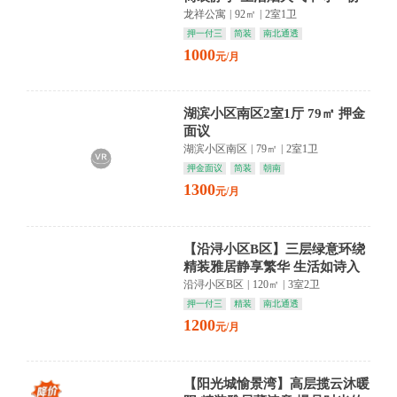
悠然
龙祥公寓
|
92㎡
|
2室1卫
押一付三
简装
南北通透
1000
元/月
湖滨小区南区2室1厅 79㎡ 押金
面议
湖滨小区南区
|
79㎡
|
2室1卫
押金面议
简装
朝南
1300
元/月
【沿浔小区B区】三层绿意环绕
精装雅居静享繁华 生活如诗入
画来
沿浔小区B区
|
120㎡
|
3室2卫
押一付三
精装
南北通透
1200
元/月
【阳光城愉景湾】高层揽云沐暖