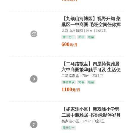
【九颂山河博园】视野开阔 柴
桑区一中商圈 毛坯空间任你挥
洒梦想
九颂山河博园
|
97㎡
|
3室1卫
押一付三
毛坯
朝南
600
元/月
【二马路散盘】四层简装雅居
六中商圈繁华触手可及 生活便
利尽在掌握
二马路散盘
|
70㎡
|
2室1卫
押金面议
简装
朝南
1100
元/月
【杨家洼小区】新双峰小学旁
二层中装雅居 书香绿影伴岁月
静好
杨家洼小区
|
121㎡
|
3室2卫
押三付一