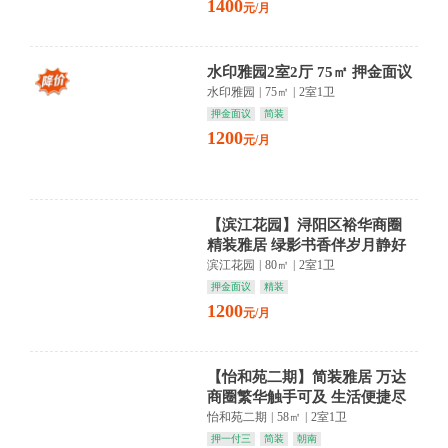
1400
元/月
水印雅园2室2厅 75㎡ 押金面议
水印雅园
|
75㎡
|
2室1卫
押金面议
简装
1200
元/月
【滨江花园】浔阳区裕华商圈
精装雅居 绿影书香伴岁月静好
滨江花园
|
80㎡
|
2室1卫
押金面议
精装
1200
元/月
【怡和苑二期】简装雅居 万达
商圈繁华触手可及 生活便捷尽
在掌握
怡和苑二期
|
58㎡
|
2室1卫
押一付三
简装
朝南