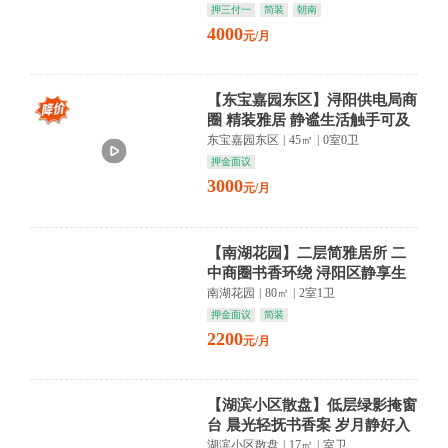
押三付一
简装
朝南
4000
元/月
【东宝嘉园东区】浔阳供电局商
圈 精装雅居 静谧生活触手可及
东宝嘉园东区
|
45㎡
|
0室0卫
押金面议
3000
元/月
【南湖花园】二层简雅居所 二
中商圈书香环绕 浔阳区静享生
活
南湖花园
|
80㎡
|
2室1卫
押金面议
简装
2200
元/月
【湖滨小区散盘】低层绿影掩窗
台 晨光轻抚书香案 岁月静好入
梦来
湖滨小区散盘
|
17㎡
|
室卫