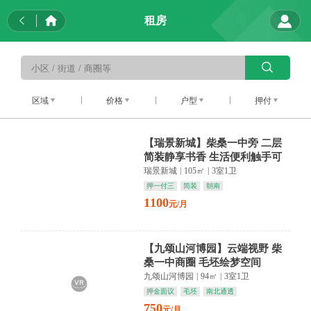
租房
区域
价格
户型
押付
【瑞景新城】柴桑一中旁 二层
简装静享书香 生活便利触手可
及
瑞景新城
|
105㎡
|
3室1卫
押一付三
简装
朝南
1100
元/月
【九颂山河博园】云端视野 柴
桑一中商圈 毛坯绘梦空间
九颂山河博园
|
94㎡
|
3室1卫
押金面议
毛坯
南北通透
750
元/月