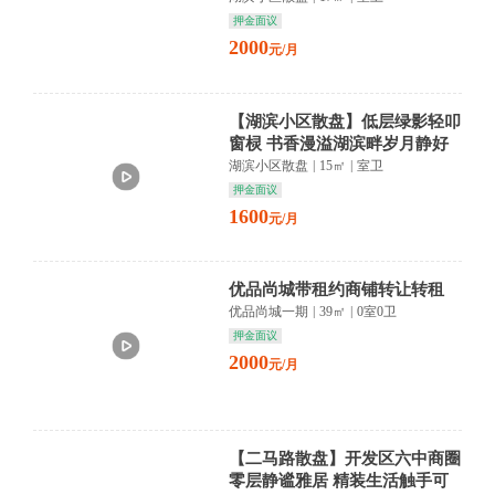
押金面议
2000
元/月
【湖滨小区散盘】低层绿影轻叩
窗棂 书香漫溢湖滨畔岁月静好
入梦来
湖滨小区散盘
|
15㎡
|
室卫
押金面议
1600
元/月
优品尚城带租约商铺转让转租
优品尚城一期
|
39㎡
|
0室0卫
押金面议
2000
元/月
【二马路散盘】开发区六中商圈
零层静谧雅居 精装生活触手可