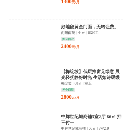
1300
元/月
好地段黄金门面，无转让费。
向阳南苑
|
44㎡
|
0室0卫
押金面议
2400
元/月
【梅绽坡】低层推窗见绿意 晨
光轻抚静好时光 生活如诗缓缓
流淌
梅绽坡
|
68㎡
|
室卫
押金面议
2800
元/月
中辉世纪城商铺3室2厅 66㎡ 押
三付一
中辉世纪城商铺
|
66㎡
|
3室2卫