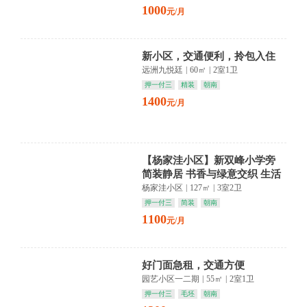
1000
元/月
新小区，交通便利，拎包入住
远洲九悦廷
|
60㎡
|
2室1卫
押一付三
精装
朝南
1400
元/月
【杨家洼小区】新双峰小学旁
简装静居 书香与绿意交织 生活
悠然自得
杨家洼小区
|
127㎡
|
3室2卫
押一付三
简装
朝南
1100
元/月
好门面急租，交通方便
园艺小区一二期
|
55㎡
|
2室1卫
押一付三
毛坯
朝南