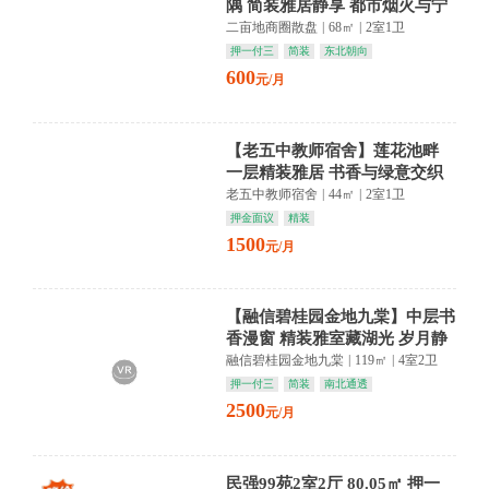
隅 简装雅居静享 都市烟火与宁
静交织
二亩地商圈散盘
|
68㎡
|
2室1卫
押一付三
简装
东北朝向
600
元/月
【老五中教师宿舍】莲花池畔
一层精装雅居 书香与绿意交织
静享悠然时光
老五中教师宿舍
|
44㎡
|
2室1卫
押金面议
精装
1500
元/月
【融信碧桂园金地九棠】中层书
香漫窗 精装雅室藏湖光 岁月静
好入梦来
融信碧桂园金地九棠
|
119㎡
|
4室2卫
押一付三
简装
南北通透
2500
元/月
民强99苑2室2厅 80.05㎡ 押一