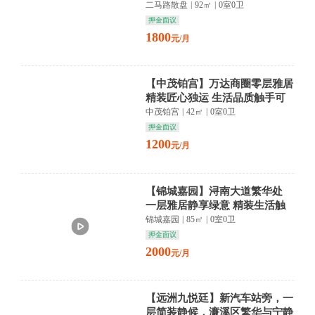
及
二马路散盘
|
92㎡
|
0室0卫
押金面议
1800
元/月
【中茂铂宫】万达商圈零层雅居
精装匠心独运 生活品质触手可
及
中茂铂宫
|
42㎡
|
0室0卫
押金面议
1200
元/月
【锦城嘉园】浔南大道繁华处
一层雅居静享绿意 精装生活触
手可及
锦城嘉园
|
85㎡
|
0室0卫
押金面议
2000
元/月
【远洲九悦廷】新汽车站旁，一
层简装静候，濂溪区繁华与宁静